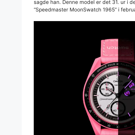
sagde han. Denne model er det 31. ur i d
“Speedmaster MoonSwatch 1965” i febru