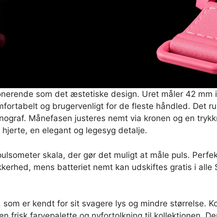
mponerende som det æstetiske design. Uret måler 42 mm i
mfortabelt og brugervenligt for de fleste håndled. Det
ograf. Månefasen justeres nemt via kronen og en trykk
hjerte, en elegant og legesyg detalje.
ulsometer skala, der gør det muligt at måle puls. Perfekt
ikkerhed, mens batteriet nemt kan udskiftes gratis i all
 som er kendt for sit svagere lys og mindre størrelse. K
n frisk farvepalette og nyfortolkning til kollektionen. 