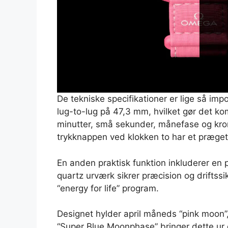
De tekniske specifikationer er lige så i
lug-to-lug på 47,3 mm, hvilket gør det ko
minutter, små sekunder, månefase og kron
trykknappen ved klokken to har et præget 
En anden praktisk funktion inkluderer en p
quartz urværk sikrer præcision og driftss
“energy for life” program.
Designet hylder april måneds “pink moon”,
“Super Blue Moonphase” bringer dette ur e