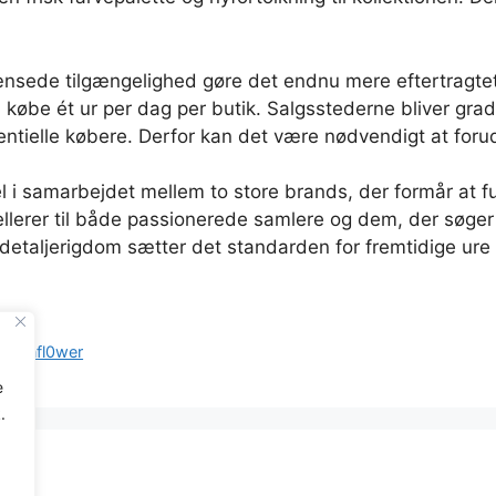
ænsede tilgængelighed gøre det endnu mere eftertragtet
købe ét ur per dag per butik. Salgsstederne bliver gradv
tielle købere. Derfor kan det være nødvendigt at forudbe
 i samarbejdet mellem to store brands, der formår at fu
llerer til både passionerede samlere og dem, der søger 
etaljerigdom sætter det standarden for fremtidige ure i
GMR 6
5 Sunfl0wer
e
.