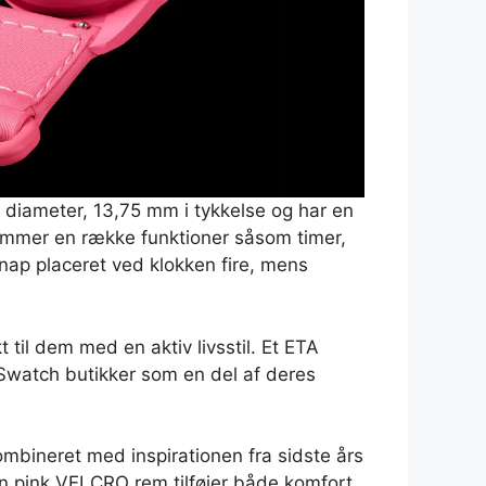
 diameter, 13,75 mm i tykkelse og har en
 rummer en række funktioner såsom timer,
nap placeret ved klokken fire, mens
 til dem med en aktiv livsstil. Et ETA
e Swatch butikker som en del af deres
ombineret med inspirationen fra sidste års
Den pink VELCRO rem tilføjer både komfort