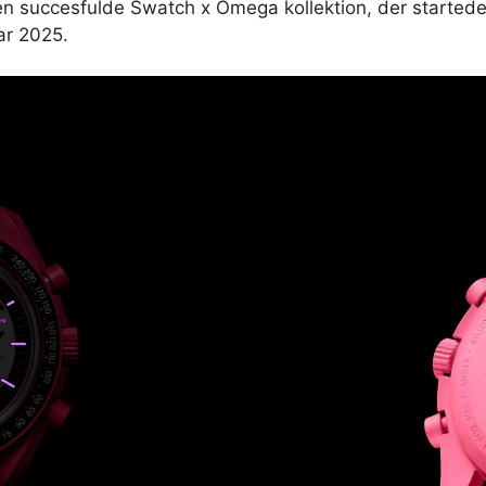
en succesfulde Swatch x Omega kollektion, der startede 
ar 2025.