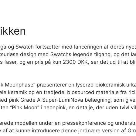
tikken
og Swatch fortsætter med lanceringen af deres nyeste
riøse design med Swatchs legende tilgang, og det lance
s faser, og en pris på kun 2300 DKK, ser det ud til at bl
k Moonphase” præsenterer en lyserød biokeramisk urkass
ele keramik og én tredjedel biosourced materiale fra rici
n med pink Grade A Super-LumiNova belægning, som giver 
en “Pink Moon” i neonpink, en detalje, der uden tvivl v
rede modellen under en pressekonference og underst
lte af at kunne introducere denne jordnære version af