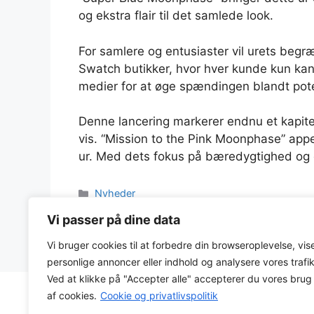
og ekstra flair til det samlede look.
For samlere og entusiaster vil urets begr
Swatch butikker, hvor hver kunde kun kan 
medier for at øge spændingen blandt poten
Denne lancering markerer endnu et kapitel
vis. “Mission to the Pink Moonphase” appe
ur. Med dets fokus på bæredygtighed og d
Kategorier
Nyheder
Nyhed: Louis Vuitton x Voutilainen LVKV-02 
Vi passer på dine data
Nyhed: Sartory Billard x Studio Underd0g SB0
Vi bruger cookies til at forbedre din browseroplevelse, vis
personlige annoncer eller indhold og analysere vores trafik
Ved at klikke på "Accepter alle" accepterer du vores brug
af cookies.
Cookie og privatlivspolitik
Cookie & privatlivspolitik