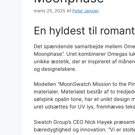
marts 25, 2025
Af
Peter Jensen
En hyldest til roman
Det spændende samarbejde mellem Omega 
Moonphase”. Uret kombinerer Omegas luksu
unikke æstetik, der er inspireret af månen
og designelskere.
Modellen “MoonSwatch Mission to the Pin
materialer. Materialet består af to tredjed
sølvpink opalin tone, har et unikt desig
uret udsættes for UV lys, fremhæves tekst
Swatch Group’s CEO Nick Hayek præsente
bæredygtighed og innovation. “Vi er sto